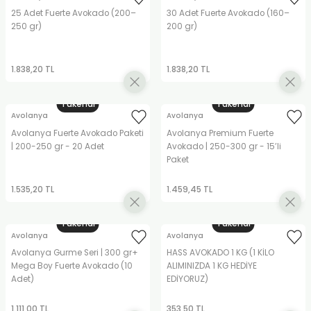
25 Adet Fuerte Avokado (200–
30 Adet Fuerte Avokado (160–
250 gr)
200 gr)
1.838,20 TL
1.838,20 TL
Tükendi
Tükendi
Avolanya
Avolanya
Avolanya Fuerte Avokado Paketi
Avolanya Premium Fuerte
| 200-250 gr - 20 Adet
Avokado | 250-300 gr - 15’li
Paket
1.535,20 TL
1.459,45 TL
Tükendi
Tükendi
Avolanya
Avolanya
Avolanya Gurme Seri | 300 gr+
HASS AVOKADO 1 KG (1 KİLO
Mega Boy Fuerte Avokado (10
ALIMINIZDA 1 KG HEDİYE
Adet)
EDİYORUZ)
1.111,00 TL
353,50 TL