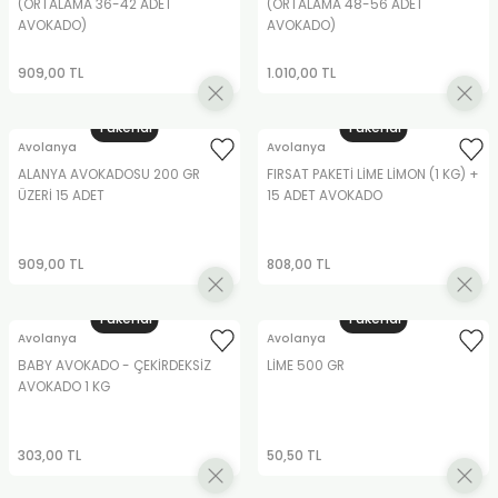
(ORTALAMA 36-42 ADET
(ORTALAMA 48-56 ADET
AVOKADO)
AVOKADO)
909,00 TL
1.010,00 TL
Tükendi
Tükendi
Avolanya
Avolanya
ALANYA AVOKADOSU 200 GR
FIRSAT PAKETİ LİME LİMON (1 KG) +
ÜZERİ 15 ADET
15 ADET AVOKADO
909,00 TL
808,00 TL
Tükendi
Tükendi
Avolanya
Avolanya
BABY AVOKADO - ÇEKİRDEKSİZ
LİME 500 GR
AVOKADO 1 KG
303,00 TL
50,50 TL