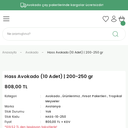
Avokado çay paketlerinde kargolar ücretsizdir!
Anasayfa
Avokado
Hass Avokado (10 Adet) | 200-250 gr
Hass Avokado (10 Adet) | 200-250 gr
808,00 TL
Kategori
Avokado
,
Ürünlerimiz
,
Fırsat Paketleri
,
Tropikal
Meyveler
Marka
Avolanya
Stok Durumu
Yok
Stok Kodu
HASS-10-250
Fiyat
800,00 TL + KDV
*109,52 TL den başlayan taksitlerle!