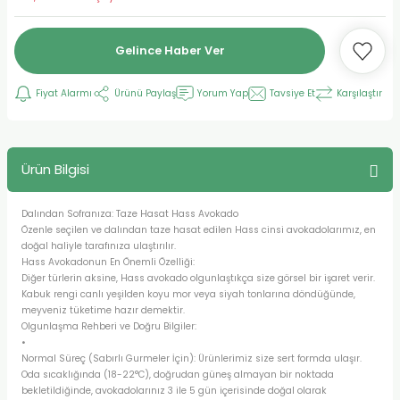
Gelince Haber Ver
Fiyat Alarmı
Ürünü Paylaş
Yorum Yap
Tavsiye Et
Karşılaştır
Ürün Bilgisi
Dalından Sofranıza: Taze Hasat Hass Avokado
Özenle seçilen ve dalından taze hasat edilen Hass cinsi avokadolarımız, en
doğal haliyle tarafınıza ulaştırılır.
Hass Avokadonun En Önemli Özelliği:
Diğer türlerin aksine, Hass avokado olgunlaştıkça size görsel bir işaret verir.
Kabuk rengi canlı yeşilden koyu mor veya siyah tonlarına döndüğünde,
meyveniz tüketime hazır demektir.
Olgunlaşma Rehberi ve Doğru Bilgiler:
•
Normal Süreç (Sabırlı Gurmeler İçin): Ürünlerimiz size sert formda ulaşır.
Oda sıcaklığında (18-22°C), doğrudan güneş almayan bir noktada
bekletildiğinde, avokadolarınız 3 ile 5 gün içerisinde doğal olarak