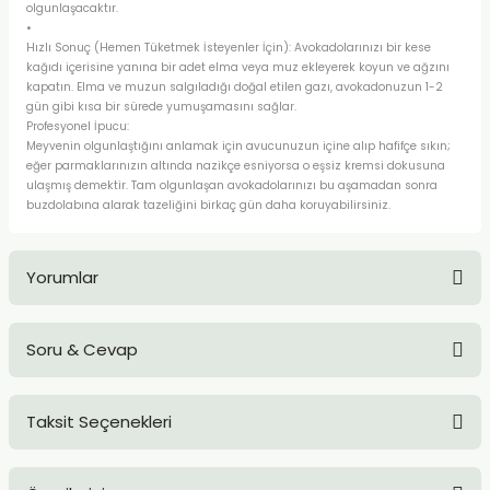
olgunlaşacaktır.
•
Hızlı Sonuç (Hemen Tüketmek İsteyenler İçin): Avokadolarınızı bir kese
kağıdı içerisine yanına bir adet elma veya muz ekleyerek koyun ve ağzını
kapatın. Elma ve muzun salgıladığı doğal etilen gazı, avokadonuzun 1-2
gün gibi kısa bir sürede yumuşamasını sağlar.
Profesyonel İpucu:
Meyvenin olgunlaştığını anlamak için avucunuzun içine alıp hafifçe sıkın;
eğer parmaklarınızın altında nazikçe esniyorsa o eşsiz kremsi dokusuna
ulaşmış demektir. Tam olgunlaşan avokadolarınızı bu aşamadan sonra
buzdolabına alarak tazeliğini birkaç gün daha koruyabilirsiniz.
Yorumlar
Soru & Cevap
Bu ürüne ilk yorumu siz yapın!
Taksit Seçenekleri
Yorum Yaz
Ürün hakkında henüz soru sorulmamış.