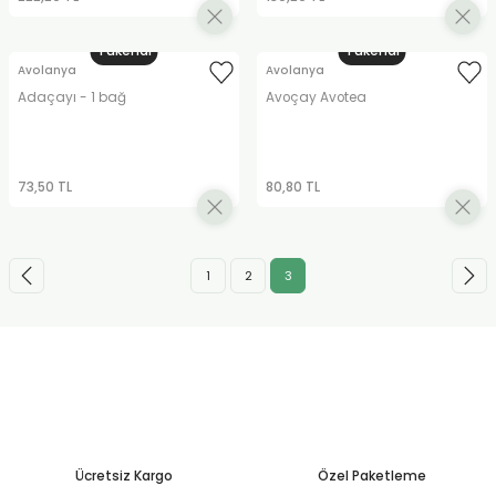
Tükendi
Tükendi
Avolanya
Avolanya
Adaçayı - 1 bağ
Avoçay Avotea
73,50 TL
80,80 TL
1
2
3
Ücretsiz Kargo
Özel Paketleme