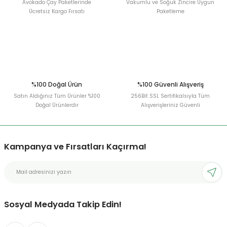
Avokado Çay Paketlerinde
Vakumlu ve Soğuk Zincire Uygun
Ücretsiz Kargo Fırsatı
Paketleme
%100 Doğal Ürün
%100 Güvenli Alışveriş
Satın Aldığınız Tüm Ürünler %100
256Bit SSL Sertifikalsıyla Tüm
Doğal Ürünlerdir
Alışverişleriniz Güvenli
Kampanya ve Fırsatları Kaçırma!
Sosyal Medyada Takip Edin!