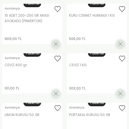
Tükendi
Tükendi
Avolanya
15 ADET 200-250 GR ARASI
KURU CENNET HURMASI 1 KG
AVOKADO (PİNKERTON)
909,00 TL
505,00 TL
Tükendi
Tükendi
Avolanya
CEVİZ 400 gr
CEVİZ 1 KG
101,00 TL
303,00 TL
Tükendi
Tükendi
Avolanya
Avolanya
LİMON KURUSU 50 GR
PORTAKAL KURUSU 50 GR