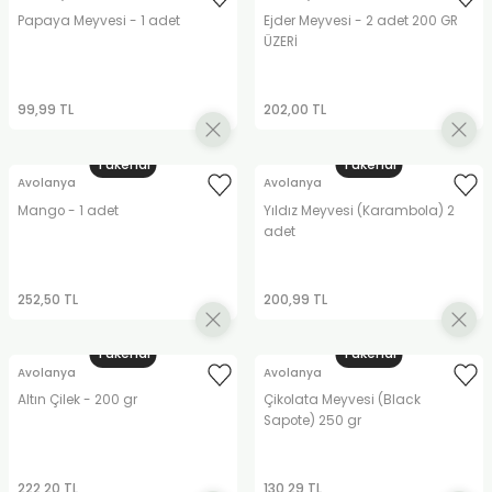
Papaya Meyvesi - 1 adet
Ejder Meyvesi - 2 adet 200 GR
ÜZERİ
99,99 TL
202,00 TL
Tükendi
Tükendi
Avolanya
Avolanya
Mango - 1 adet
Yıldız Meyvesi (Karambola) 2
adet
252,50 TL
200,99 TL
Tükendi
Tükendi
Avolanya
Avolanya
Altın Çilek - 200 gr
Çikolata Meyvesi (Black
Sapote) 250 gr
222,20 TL
130,29 TL