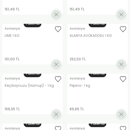
151,49 TL
151,49 TL
Tükendi
Tükendi
Avolanya
Avolanya
LİME 1 KG
ALANYA AVOKADOSU 1 KG
101,00 TL
252,50 TL
Tükendi
Tükendi
Avolanya
Avolanya
Keçiboynuzu (Harnup) - 1 kg
Pepino- 1 kg
156,55 TL
89,89 TL
Tükendi
Tükendi
Avolanya
Avolanya