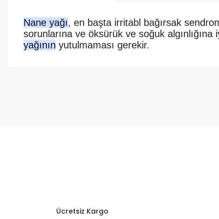
Nane yağı
, en başta irritabl bağırsak sendrom
sorunlarına ve öksürük ve soğuk algınlığına iy
yağının
yutulmaması gerekir.
Bu ürünün fiyat bilgisi, resim, ürün açıklamalarında ve diğer k
Görüş ve önerileriniz için teşekkür ederiz.
Ürün resmi kalitesiz, bozuk veya görüntülenemiyor.
Ürün açıklamasında eksik bilgiler bulunuyor.
Ürün bilgilerinde hatalar bulunuyor.
Ürün fiyatı diğer sitelerden daha pahalı.
Bu ürüne benzer farklı alternatifler olmalı.
Ücretsiz Kargo