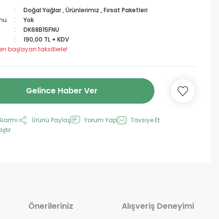
Doğal Yağlar
,
Ürünlerimiz
,
Fırsat Paketleri
mu
Yok
DK68B15FNU
190,00 TL + KDV
en başlayan taksitlerle!
Gelince Haber Ver
Alarmı
Ürünü Paylaş
Yorum Yap
Tavsiye Et
aştır
Önerileriniz
Alışveriş Deneyimi