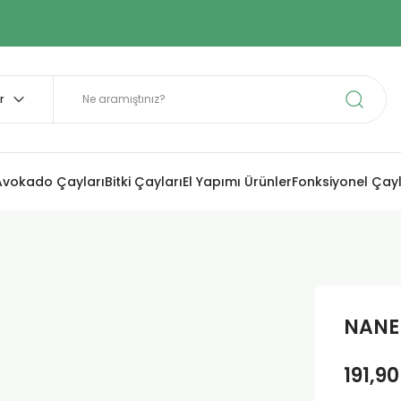
Avokado Çayları
Bitki Çayları
El Yapımı Ürünler
Fonksiyonel Çay
NANE 
191,90