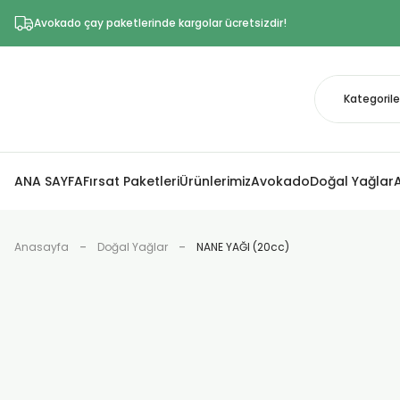
Avokado çay paketlerinde kargolar ücretsizdir!
ANA SAYFA
Fırsat Paketleri
Ürünlerimiz
Avokado
Doğal Yağlar
Anasayfa
Doğal Yağlar
NANE YAĞI (20cc)