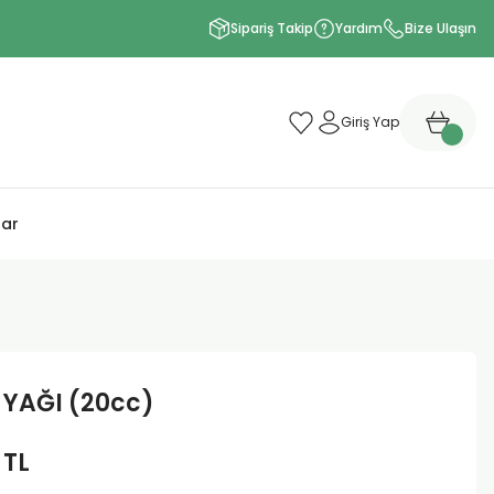
Sipariş Takip
Yardım
Bize Ulaşın
Giriş Yap
lar
YAĞI (20cc)
 TL