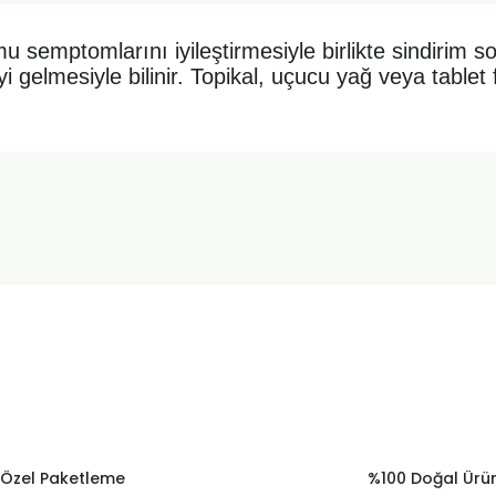
u semptomlarını iyileştirmesiyle birlikte sindirim so
i gelmesiyle bilinir. Topikal, uçucu yağ veya tablet
onularda yetersiz gördüğünüz noktaları öneri formunu kullanarak tarafımı
Ürün hakkında henüz soru sorulmamış.
Bu ürüne ilk yorumu siz yapın!
Sitemize ilk yorumu siz yapın!
Deneyimini Paylaş
Yorum Yaz
Soru Sor
Özel Paketleme
%100 Doğal Ürü