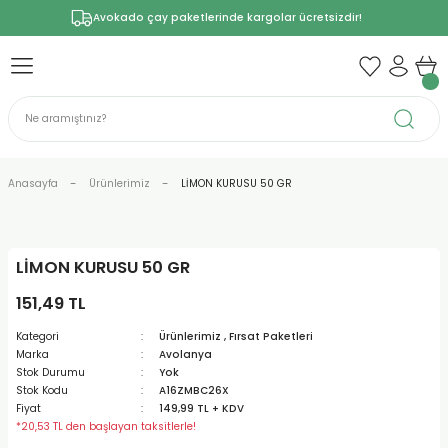
Avokado çay paketlerinde kargolar ücretsizdir!
Anasayfa
Ürünlerimiz
LİMON KURUSU 50 GR
LİMON KURUSU 50 GR
151,49 TL
Kategori
Ürünlerimiz
,
Fırsat Paketleri
Marka
Avolanya
Stok Durumu
Yok
Stok Kodu
A16ZMBC26X
Fiyat
149,99 TL + KDV
*20,53 TL den başlayan taksitlerle!