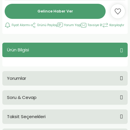
Gelince Haber Ver
Fiyat Alarmı
Ürünü Paylaş
Yorum Yap
Tavsiye Et
Karşılaştır
Ürün Bilgisi
Yorumlar
Soru & Cevap
Bu ürüne ilk yorumu siz yapın!
Taksit Seçenekleri
Yorum Yaz
Ürün hakkında henüz soru sorulmamış.