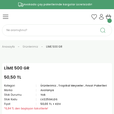
Avokado çay paketlerinde kargolar ücretsizdir!
Anasayfa
Ürünlerimiz
LİME 500 GR
LİME 500 GR
50,50 TL
Kategori
Ürünlerimiz
,
Tropikal Meyveler
,
Fırsat Paketleri
Marka
Avolanya
Stok Durumu
Yok
Stok Kodu
LVZZ5SKLDS
Fiyat
50,00 TL + KDV
*6,84 TL den başlayan taksitlerle!