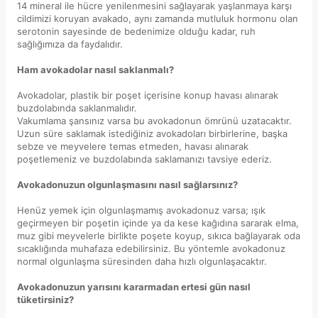
14 mineral ile hücre yenilenmesini sağlayarak yaşlanmaya karşı
cildimizi koruyan avakado, aynı zamanda mutluluk hormonu olan
serotonin sayesinde de bedenimize olduğu kadar, ruh
sağlığımıza da faydalıdır.
Ham avokadolar nasıl saklanmalı?
Avokadolar, plastik bir poşet içerisine konup havası alınarak
buzdolabında saklanmalıdır.
Vakumlama şansınız varsa bu avokadonun ömrünü uzatacaktır.
Uzun süre saklamak istediğiniz avokadoları birbirlerine, başka
sebze ve meyvelere temas etmeden, havası alınarak
poşetlemeniz ve buzdolabında saklamanızı tavsiye ederiz.
Avokadonuzun olgunlaşmasını nasıl sağlarsınız?
Henüz yemek için olgunlaşmamış avokadonuz varsa; ışık
geçirmeyen bir poşetin içinde ya da kese kağıdına sararak elma,
muz gibi meyvelerle birlikte poşete koyup, sıkıca bağlayarak oda
sıcaklığında muhafaza edebilirsiniz. Bu yöntemle avokadonuz
normal olgunlaşma süresinden daha hızlı olgunlaşacaktır.
Avokadonuzun yarısını kararmadan ertesi gün nasıl
tüketirsiniz?