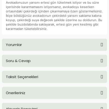
Avokadonuzun yarısını ertesi gün tüketmek istiyor ve bu süre
içerisinde kararmamasını istiyorsanız, avokadoyu keserken
ortasındaki çekirdeği içinden çıkarmamaya özen göstermelisiniz.
İkiye böldüğünüz avokadonun çekirdekli yarısını saklama kabına
koyup, çekirdeği suya değecek şekilde üzerine su doldurun. Bu
şekilde buzdolabında saklayarak, ertesi gün yeni kesilmiş gibi
kararmadan tüketebilirsiniz.
Yorumlar
Soru & Cevap
Bu ürüne ilk yorumu siz yapın!
Taksit Seçenekleri
Yorum Yaz
Ürün hakkında henüz soru sorulmamış.
Önerileriniz
Soru Sor
Bu ürünün fiyat bilgisi, resim, ürün açıklamalarında ve diğer
Alışveriş Deneyimi