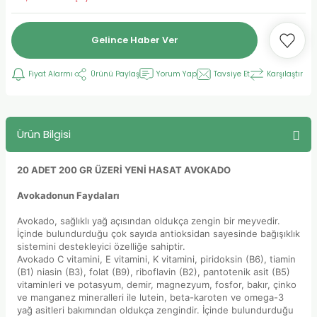
Gelince Haber Ver
Fiyat Alarmı
Ürünü Paylaş
Yorum Yap
Tavsiye Et
Karşılaştır
Ürün Bilgisi
20 ADET 200 GR ÜZERİ YENİ HASAT AVOKADO
Avokadonun Faydaları
Avokado, sağlıklı yağ açısından oldukça zengin bir meyvedir.
İçinde bulundurduğu çok sayıda antioksidan sayesinde bağışıklık
sistemini destekleyici özelliğe sahiptir.
Avokado C vitamini, E vitamini, K vitamini, piridoksin (B6), tiamin
(B1) niasin (B3), folat (B9), riboflavin (B2), pantotenik asit (B5)
vitaminleri ve potasyum, demir, magnezyum, fosfor, bakır, çinko
ve manganez mineralleri ile lutein, beta-karoten ve omega-3
yağ asitleri bakımından oldukça zengindir. İçinde bulundurduğu