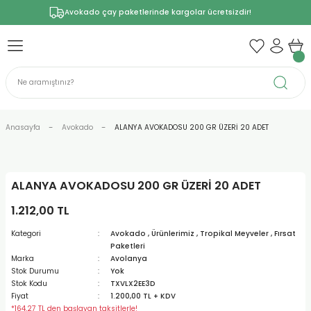
Avokado çay paketlerinde kargolar ücretsizdir!
Anasayfa
Avokado
ALANYA AVOKADOSU 200 GR ÜZERİ 20 ADET
ALANYA AVOKADOSU 200 GR ÜZERİ 20 ADET
1.212,00 TL
Kategori
Avokado
,
Ürünlerimiz
,
Tropikal Meyveler
,
Fırsat
Paketleri
Marka
Avolanya
Stok Durumu
Yok
Stok Kodu
TXVLX2EE3D
Fiyat
1.200,00 TL + KDV
*164,27 TL den başlayan taksitlerle!