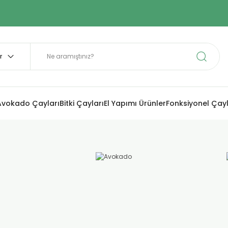
Avokado Çayları
Bitki Çayları
El Yapımı Ürünler
Fonksiyonel Çay