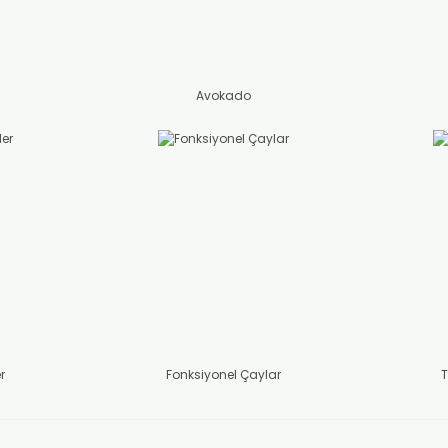
Avokado
r
Fonksiyonel Çaylar
T