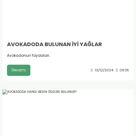
AVOKADODA BULUNAN İYİ YAĞLAR
Avokadonun faydaları..
Devamı
13/12/2024
09:35