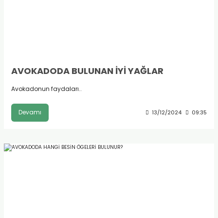
AVOKADODA BULUNAN İYİ YAĞLAR
Avokadonun faydaları..
Devamı
13/12/2024
09:35