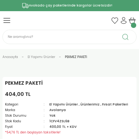
Avokado çay paketlerinde kargolar ücretsizdir!
Anasayfa
El Yapımı Ürünler
PEKMEZ PAKETİ
PEKMEZ PAKETİ
404,00 TL
Kategori
El Yapımı Ürünler
,
Ürünlerimiz
,
Fırsat Paketleri
Marka
Avolanya
Stok Durumu
Yok
Stok Kodu
1CFV4ZSL6B
Fiyat
400,00 TL + KDV
*54,76 TL den başlayan taksitlerle!