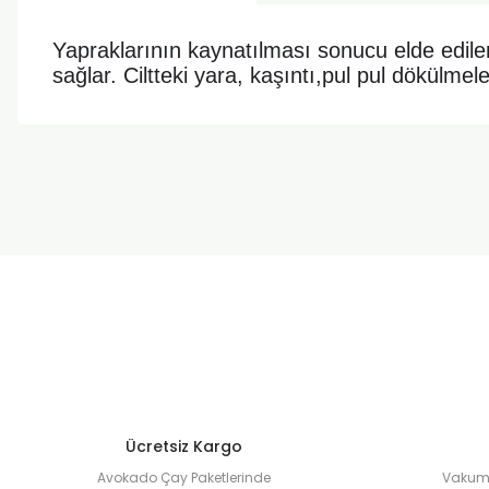
Yapraklarının kaynatılması sonucu elde edil
sağlar. Ciltteki yara, kaşıntı,pul pul dökülmeler
Bu ürünün fiyat bilgisi, resim, ürün açıklamalarında ve diğer k
Görüş ve önerileriniz için teşekkür ederiz.
Ürün resmi kalitesiz, bozuk veya görüntülenemiyor.
Ürün açıklamasında eksik bilgiler bulunuyor.
Ürün bilgilerinde hatalar bulunuyor.
Ürün fiyatı diğer sitelerden daha pahalı.
Bu ürüne benzer farklı alternatifler olmalı.
Ücretsiz Kargo
Avokado Çay Paketlerinde
Vakuml