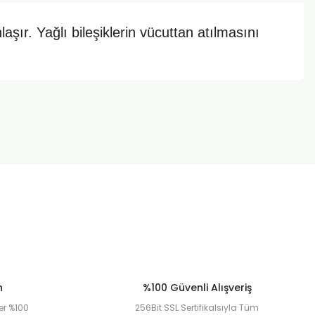
aşır. Yağlı bileşiklerin vücuttan atılmasını
za iletebilirsiniz.
n
%100 Güvenli Alışveriş
er %100
256Bit SSL Sertifikalsıyla Tüm