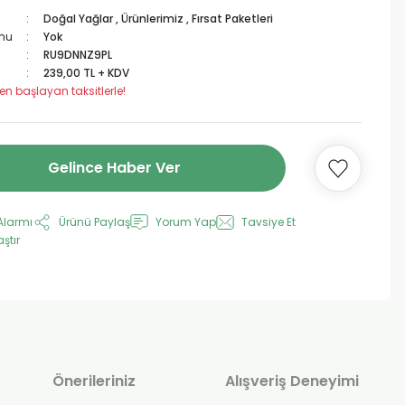
Doğal Yağlar
,
Ürünlerimiz
,
Fırsat Paketleri
mu
Yok
RU9DNNZ9PL
239,00 TL + KDV
en başlayan taksitlerle!
Gelince Haber Ver
Alarmı
Ürünü Paylaş
Yorum Yap
Tavsiye Et
aştır
Önerileriniz
Alışveriş Deneyimi