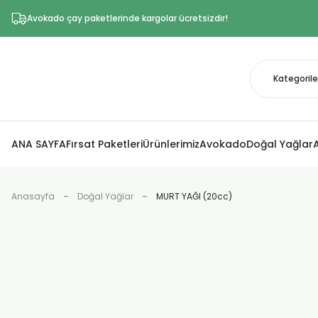
Avokado çay paketlerinde kargolar ücretsizdir!
ANA SAYFA
Fırsat Paketleri
Ürünlerimiz
Avokado
Doğal Yağlar
Anasayfa
Doğal Yağlar
MURT YAĞI (20cc)