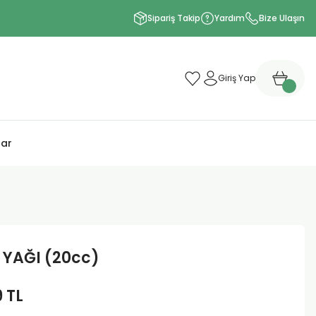
Sipariş Takip
Yardım
Bize Ulaşın
Giriş Yap
lar
 YAĞI (20cc)
9 TL