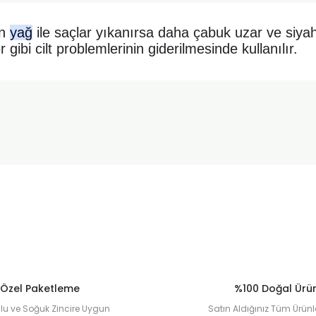
en
yağ
ile saçlar yıkanırsa daha çabuk uzar ve siyahl
 gibi cilt problemlerinin giderilmesinde kullanılır.
onularda yetersiz gördüğünüz noktaları öneri formunu kullanarak tarafımı
Ürün hakkında henüz soru sorulmamış.
Bu ürüne ilk yorumu siz yapın!
Sitemize ilk yorumu siz yapın!
Deneyimini Paylaş
Yorum Yaz
Soru Sor
Özel Paketleme
%100 Doğal Ürü
u ve Soğuk Zincire Uygun
Satın Aldığınız Tüm Ürünl