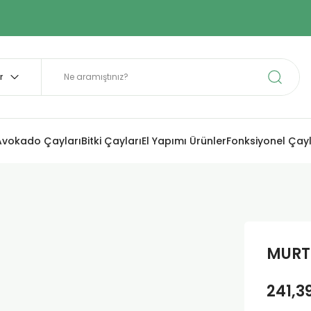
Avokado Çayları
Bitki Çayları
El Yapımı Ürünler
Fonksiyonel Çay
MURT
241,3