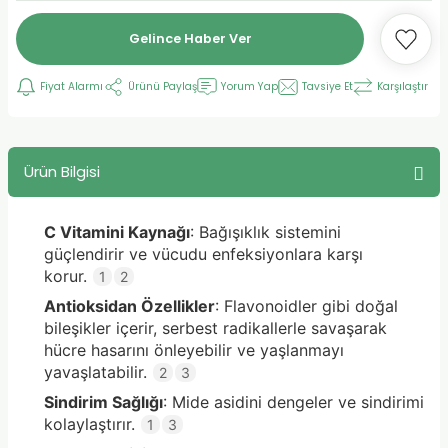
Gelince Haber Ver
Fiyat Alarmı
Ürünü Paylaş
Yorum Yap
Tavsiye Et
Karşılaştır
Ürün Bilgisi
C Vitamini Kaynağı
: Bağışıklık sistemini
güçlendirir ve vücudu enfeksiyonlara karşı
korur.
1
2
Antioksidan Özellikler
: Flavonoidler gibi doğal
bileşikler içerir, serbest radikallerle savaşarak
hücre hasarını önleyebilir ve yaşlanmayı
yavaşlatabilir.
2
3
Sindirim Sağlığı
: Mide asidini dengeler ve sindirimi
kolaylaştırır.
1
3