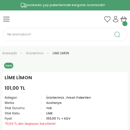
Avokado çay paketlerinde kargolar ücretsizdir!
Anasayfa
Ürünlerimiz
LİME LİMON
Yeni
LİME LİMON
101,00 TL
Kategori
Ürünlerimiz
,
Fırsat Paketleri
Marka
Avolanya
Stok Durumu
Yok
Stok Kodu
LİME
Fiyat
100,00 TL + KDV
*13,69 TL den başlayan taksitlerle!