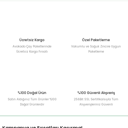
Sitemize ilk yorumu siz yapın!
Ürün resmi kalitesiz, bozuk veya görüntülenemiyor.
Ürün açıklamasında eksik bilgiler bulunuyor.
Deneyimini Paylaş
Ürün bilgilerinde hatalar bulunuyor.
Ürün fiyatı diğer sitelerden daha pahalı.
Bu ürüne benzer farklı alternatifler olmalı.
Ücretsiz Kargo
Özel Paketleme
Avokado Çay Paketlerinde
Vakumlu ve Soğuk Zincire Uygun
Ücretsiz Kargo Fırsatı
Paketleme
Gönder
%100 Doğal Ürün
%100 Güvenli Alışveriş
Satın Aldığınız Tüm Ürünler %100
256Bit SSL Sertifikalsıyla Tüm
Doğal Ürünlerdir
Alışverişleriniz Güvenli
Kampanya ve Fırsatları Kaçırma!