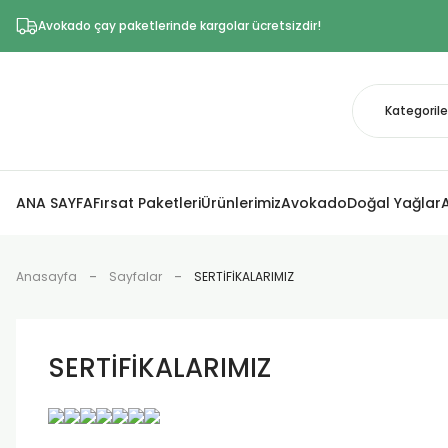
Avokado çay paketlerinde kargolar ücretsizdir!
ANA SAYFA
Fırsat Paketleri
Ürünlerimiz
Avokado
Doğal Yağlar
Anasayfa
Sayfalar
SERTİFİKALARIMIZ
SERTİFİKALARIMIZ