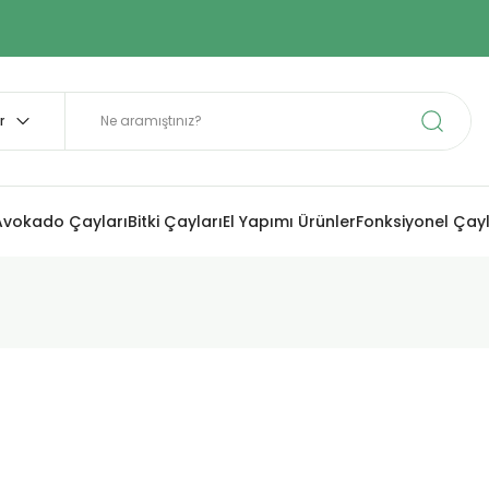
Avokado Çayları
Bitki Çayları
El Yapımı Ürünler
Fonksiyonel Çay