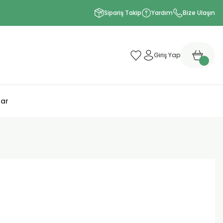
Sipariş Takip
Yardım
Bize Ulaşın
Giriş Yap
lar