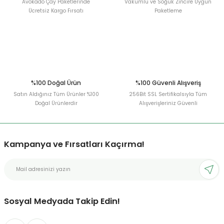
Avokado Çay Paketlerinde
Vakumlu ve Soğuk Zincire Uygun
Ücretsiz Kargo Fırsatı
Paketleme
%100 Doğal Ürün
%100 Güvenli Alışveriş
Satın Aldığınız Tüm Ürünler %100
256Bit SSL Sertifikalsıyla Tüm
Doğal Ürünlerdir
Alışverişleriniz Güvenli
Kampanya ve Fırsatları Kaçırma!
Sosyal Medyada Takip Edin!