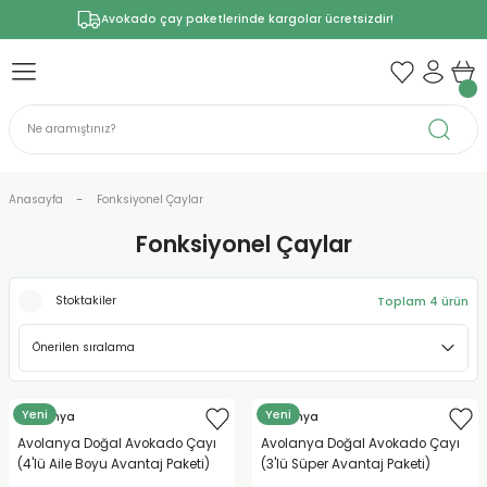
Avokado çay paketlerinde kargolar ücretsizdir!
Anasayfa
Fonksiyonel Çaylar
Fonksiyonel Çaylar
Toplam 4 ürün
Stoktakiler
Yeni
Yeni
Avolanya
Avolanya
Avolanya Doğal Avokado Çayı
Avolanya Doğal Avokado Çayı
(4'lü Aile Boyu Avantaj Paketi)
(3'lü Süper Avantaj Paketi)