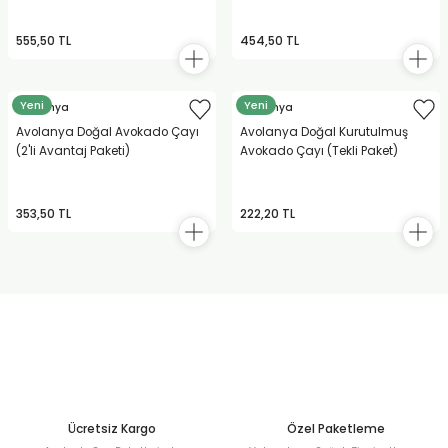
555,50 TL
454,50 TL
Yeni
Yeni
Avolanya
Avolanya
Avolanya Doğal Avokado Çayı
Avolanya Doğal Kurutulmuş
(2'li Avantaj Paketi)
Avokado Çayı (Tekli Paket)
353,50 TL
222,20 TL
Ücretsiz Kargo
Özel Paketleme