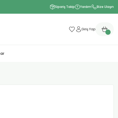
Sipariş Takip
Yardım
Bize Ulaşın
Giriş Yap
lar